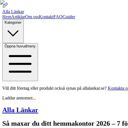
Alla Länkar
Hem
Artiklar
Om oss
Kontakt
FAQ
Guider
Kategorier
Öppna huvudmeny
Vill ditt företag eller produkt också synas på allalankar.se?
Kontakta o
Laddar annonser...
Alla Länkar
Så maxar du ditt hemmakontor 2026 – 7 f