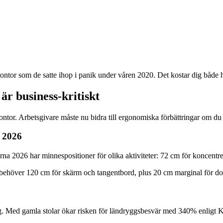
or som de satte ihop i panik under våren 2020. Det kostar dig både hä
är business-kritiskt
tor. Arbetsgivare måste nu bidra till ergonomiska förbättringar om du
r 2026
rna 2026 har minnespositioner för olika aktiviteter: 72 cm för koncentr
du behöver 120 cm för skärm och tangentbord, plus 20 cm marginal för 
. Med gamla stolar ökar risken för ländryggsbesvär med 340% enligt Kar