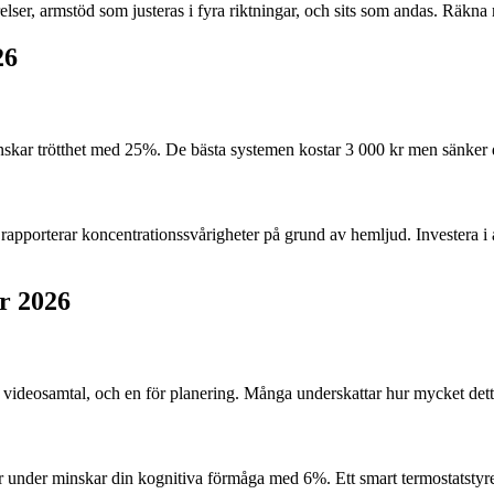
lser, armstöd som justeras i fyra riktningar, och sits som andas. Räkna 
26
inskar trötthet med 25%. De bästa systemen kostar 3 000 kr men sänker
pporterar koncentrationssvårigheter på grund av hemljud. Investera i ak
r 2026
ör videosamtal, och en för planering. Många underskattar hur mycket det
r under minskar din kognitiva förmåga med 6%. Ett smart termostatstyre