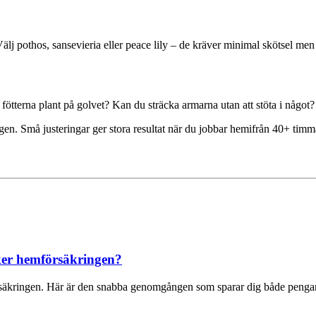
Välj pothos, sansevieria eller peace lily – de kräver minimal skötsel me
ötterna plant på golvet? Kan du sträcka armarna utan att stöta i något?
ningen. Små justeringar ger stora resultat när du jobbar hemifrån 40+ timm
cker hemförsäkringen?
örsäkringen. Här är den snabba genomgången som sparar dig både pengar