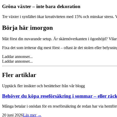
Gröna växter – inte bara dekoration
Tre växter i synfältet ökar kreativiteten med 15% och minskar stress. 
Börja här imorgon
Mät först din nuvarande setup. Är skärmöverkanten i ögonhöjd? Vilar f
Fixa det som irriterar dig mest först – oftast är det stolen eller belys
Laddar annonser...
Laddar annonser...
Fler artiklar
Upptäck fler insikter och berättelser från vår blogg
Behöver du köpa reseförsäkring i sommar – eller rä
Många betalar i onödan för en reseförsäkring de redan har via hemf
20 juni 2026
Läs mer →