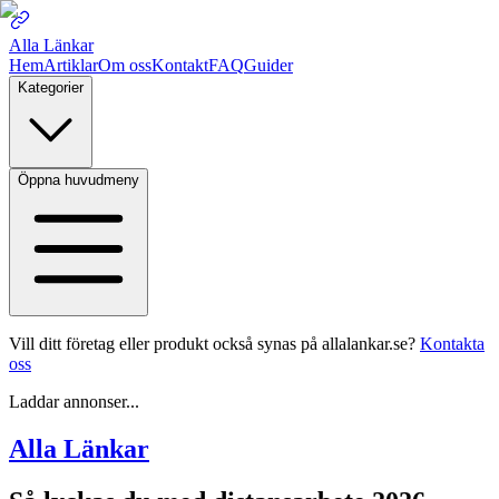
Alla Länkar
Hem
Artiklar
Om oss
Kontakt
FAQ
Guider
Kategorier
Öppna huvudmeny
Vill ditt företag eller produkt också synas på allalankar.se?
Kontakta
oss
Laddar annonser...
Alla Länkar