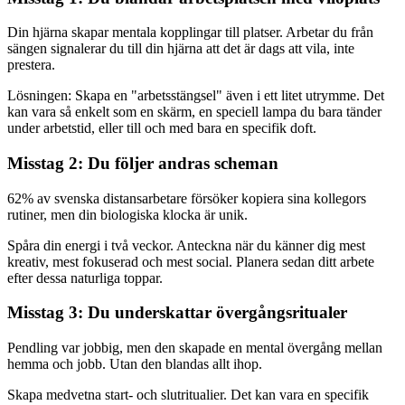
Din hjärna skapar mentala kopplingar till platser. Arbetar du från
sängen signalerar du till din hjärna att det är dags att vila, inte
prestera.
Lösningen: Skapa en "arbetsstängsel" även i ett litet utrymme. Det
kan vara så enkelt som en skärm, en speciell lampa du bara tänder
under arbetstid, eller till och med bara en specifik doft.
Misstag 2: Du följer andras scheman
62% av svenska distansarbetare försöker kopiera sina kollegors
rutiner, men din biologiska klocka är unik.
Spåra din energi i två veckor. Anteckna när du känner dig mest
kreativ, mest fokuserad och mest social. Planera sedan ditt arbete
efter dessa naturliga toppar.
Misstag 3: Du underskattar övergångsritualer
Pendling var jobbig, men den skapade en mental övergång mellan
hemma och jobb. Utan den blandas allt ihop.
Skapa medvetna start- och slutritualier. Det kan vara en specifik