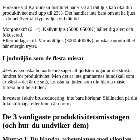
Forskare vid Karolinska Institutet har visat att rätt ljus kan öka din
produktivitet med upp till 23%. Det handlar inte bara om att ha ljust
– du behöver rätt typ av ljus vid rätt tid.
Morgonskift (6-14): Kallvitt ljus (5000-6500K) håller dig alert och
fokuserad.
Efterniddagsskift: Varmvitt ljus (3000-4000K) minskar ögontrötthet
när energin tryter.
Ljudmiljön som de flesta missar
43% av svenska hemarbetare säger att ljudstörningar är det största
hindret för produktivitet. Men det är inte grannarnas hundskall som
är värst – det är de små, konstanta ljuden som din hjärna måste
filtrera bort hela tiden.
Investera i aktiv brusreducering, inte bara hörlurar. Skillnaden på din
fokusförmåga efter lunch är enorm.
De 3 vanligaste produktivitetsmisstagen
(och hur du undviker dem)
Misstag 1: Du blandar arbetsplatsen med viloplats