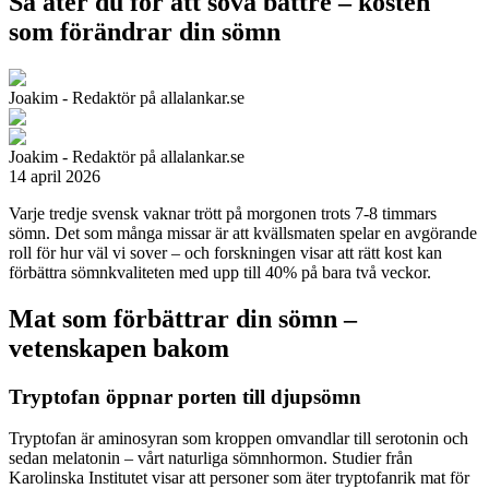
Så äter du för att sova bättre – kosten
som förändrar din sömn
Joakim - Redaktör på allalankar.se
Joakim - Redaktör på allalankar.se
14 april 2026
Varje tredje svensk vaknar trött på morgonen trots 7-8 timmars
sömn. Det som många missar är att kvällsmaten spelar en avgörande
roll för hur väl vi sover – och forskningen visar att rätt kost kan
förbättra sömnkvaliteten med upp till 40% på bara två veckor.
Mat som förbättrar din sömn –
vetenskapen bakom
Tryptofan öppnar porten till djupsömn
Tryptofan är aminosyran som kroppen omvandlar till serotonin och
sedan melatonin – vårt naturliga sömnhormon. Studier från
Karolinska Institutet visar att personer som äter tryptofanrik mat för