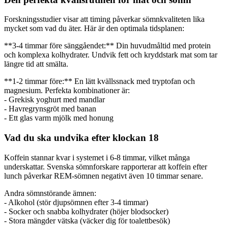
Forskningsstudier visar att timing påverkar sömnkvaliteten lika
mycket som vad du äter. Här är den optimala tidsplanen:
**3-4 timmar före sänggåendet:** Din huvudmåltid med protein
och komplexa kolhydrater. Undvik fett och kryddstark mat som tar
längre tid att smälta.
**1-2 timmar före:** En lätt kvällssnack med tryptofan och
magnesium. Perfekta kombinationer är:
- Grekisk yoghurt med mandlar
- Havregrynsgröt med banan
- Ett glas varm mjölk med honung
Vad du ska undvika efter klockan 18
Koffein stannar kvar i systemet i 6-8 timmar, vilket många
underskattar. Svenska sömnforskare rapporterar att koffein efter
lunch påverkar REM-sömnen negativt även 10 timmar senare.
Andra sömnstörande ämnen:
- Alkohol (stör djupsömnen efter 3-4 timmar)
- Socker och snabba kolhydrater (höjer blodsocker)
- Stora mängder vätska (väcker dig för toalettbesök)