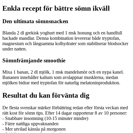
Enkla recept för bättre sömn ikväll
Den ultimata sömnsnacken
Blanda 2 dl grekisk yoghurt med 1 msk honung och en handfull
hackade mandlar. Denna kombination levererar både tryptofan,
magnesium och långsamma kolhydrater som stabiliserar blodsocker
under natten.
Sömnfrämjande smoothie
Mixa 1 banan, 2 dl mjölk, 1 msk mandelsmör och en nypa kanel.
Bananen innehåller kalium som avslappnar musklerna, medan
mjölken bidrar med tryptofan för naturlig melatoninproduktion.
Resultat du kan förvänta dig
De flesta svenskar märker förbättring redan efter första veckan med
rätt kost för sömn tips. Efter 14 dagar rapporterar 8 av 10 personer:
- Snabbare insomning (10-15 minuter mindre)
- Färre nattliga uppvaknanden
- Mer utvilad känsla på morgonen