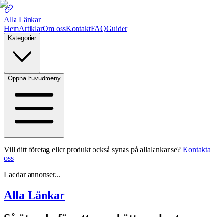
Alla Länkar
Hem
Artiklar
Om oss
Kontakt
FAQ
Guider
Kategorier
Öppna huvudmeny
Vill ditt företag eller produkt också synas på allalankar.se?
Kontakta
oss
Laddar annonser...
Alla Länkar