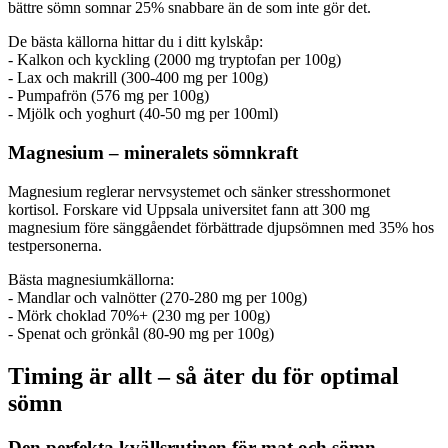
bättre sömn somnar 25% snabbare än de som inte gör det.
De bästa källorna hittar du i ditt kylskåp:
- Kalkon och kyckling (2000 mg tryptofan per 100g)
- Lax och makrill (300-400 mg per 100g)
- Pumpafrön (576 mg per 100g)
- Mjölk och yoghurt (40-50 mg per 100ml)
Magnesium – mineralets sömnkraft
Magnesium reglerar nervsystemet och sänker stresshormonet
kortisol. Forskare vid Uppsala universitet fann att 300 mg
magnesium före sänggåendet förbättrade djupsömnen med 35% hos
testpersonerna.
Bästa magnesiumkällorna:
- Mandlar och valnötter (270-280 mg per 100g)
- Mörk choklad 70%+ (230 mg per 100g)
- Spenat och grönkål (80-90 mg per 100g)
Timing är allt – så äter du för optimal
sömn
Den perfekta kvällsrutinen för mat och sömn