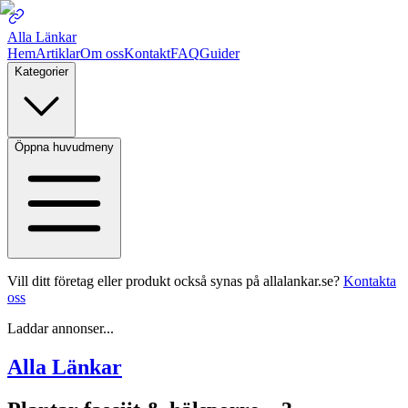
Alla Länkar
Hem
Artiklar
Om oss
Kontakt
FAQ
Guider
Kategorier
Öppna huvudmeny
Vill ditt företag eller produkt också synas på allalankar.se?
Kontakta
oss
Laddar annonser...
Alla Länkar