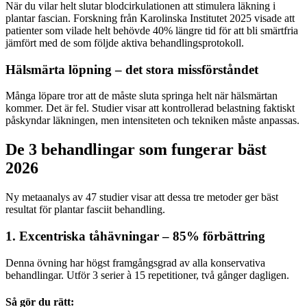
När du vilar helt slutar blodcirkulationen att stimulera läkning i
plantar fascian. Forskning från Karolinska Institutet 2025 visade att
patienter som vilade helt behövde 40% längre tid för att bli smärtfria
jämfört med de som följde aktiva behandlingsprotokoll.
Hälsmärta löpning – det stora missförståndet
Många löpare tror att de måste sluta springa helt när hälsmärtan
kommer. Det är fel. Studier visar att kontrollerad belastning faktiskt
påskyndar läkningen, men intensiteten och tekniken måste anpassas.
De 3 behandlingar som fungerar bäst
2026
Ny metaanalys av 47 studier visar att dessa tre metoder ger bäst
resultat för plantar fasciit behandling.
1. Excentriska tåhävningar – 85% förbättring
Denna övning har högst framgångsgrad av alla konservativa
behandlingar. Utför 3 serier à 15 repetitioner, två gånger dagligen.
Så gör du rätt: