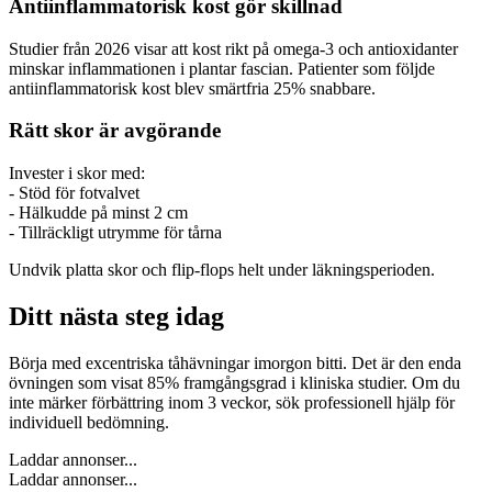
Antiinflammatorisk kost gör skillnad
Studier från 2026 visar att kost rikt på omega-3 och antioxidanter
minskar inflammationen i plantar fascian. Patienter som följde
antiinflammatorisk kost blev smärtfria 25% snabbare.
Rätt skor är avgörande
Invester i skor med:
- Stöd för fotvalvet
- Hälkudde på minst 2 cm
- Tillräckligt utrymme för tårna
Undvik platta skor och flip-flops helt under läkningsperioden.
Ditt nästa steg idag
Börja med excentriska tåhävningar imorgon bitti. Det är den enda
övningen som visat 85% framgångsgrad i kliniska studier. Om du
inte märker förbättring inom 3 veckor, sök professionell hjälp för
individuell bedömning.
Laddar annonser...
Laddar annonser...