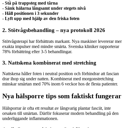
- Stå på trappsteg med tårna
- Sänk hälarna långsamt under stegets nivå
- Håll positionen i 3 sekunder
- Lyft upp med hjälp av den friska foten
2. Stötvågsbehandling – nya protokoll 2026
Stötvågsterapi har förbättrats markant. Nya maskiner levererar mer
exakta impulser med mindre smärta. Svenska kliniker rapporterar
78% förbättring efter 3-5 behandlingar.
3. Nattskena kombinerat med stretching
Nattskena håller foten i neutral position och förhindrar att fascian
drar ihop sig under natten. Kombinerat med morgonstretching
minskar smärtan med 70% inom 6 veckor hos de flesta patienter.
Nya hälsporre tips som faktiskt fungerar
Hälsporrar är ofta ett resultat av långvarig plantar fasciit, inte
orsaken till smärtan. Därför fokuserar modern behandling på den
underliggande inflammationen.