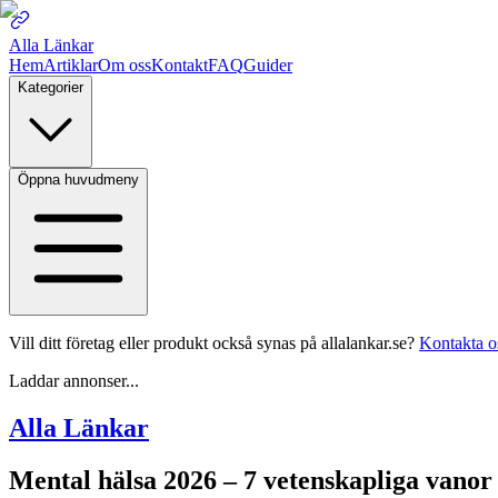
Alla Länkar
Hem
Artiklar
Om oss
Kontakt
FAQ
Guider
Kategorier
Öppna huvudmeny
Vill ditt företag eller produkt också synas på allalankar.se?
Kontakta o
Laddar annonser...
Alla Länkar
Mental hälsa 2026 – 7 vetenskapliga vanor