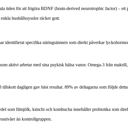
ala tiden för att frigöra BDNF (brain-derived neurotrophic factor) – ett
 enkla hushållssysslor räcker gott.
har identifierat specifika näringsämnen som direkt påverkar lyckohormo
m aktivt arbetar med sina psykisk hälsa vanor. Omega-3 från makrill, s
3 tillskott dagligen gav bäst resultat. 89% av deltagarna som följde dett
del som filmjölk, kimchi och kombucha innehåller probiotika som dire
ssnivåer än kontrollgruppen.