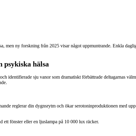
, men ny forskning från 2025 visar något uppmuntrande. Enkla dagliga va
n psykiska hälsa
 och identifierade sju vanor som dramatiskt förbättrade deltagarnas välm
nde.
aknande reglerar din dygnsrytm och ökar serotoninproduktionen med upp t
ett fönster eller en ljuslampa på 10 000 lux räcker.