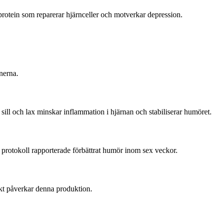
 protein som reparerar hjärnceller och motverkar depression.
nerna.
ill och lax minskar inflammation i hjärnan och stabiliserar humöret.
a protokoll rapporterade förbättrat humör inom sex veckor.
kt påverkar denna produktion.