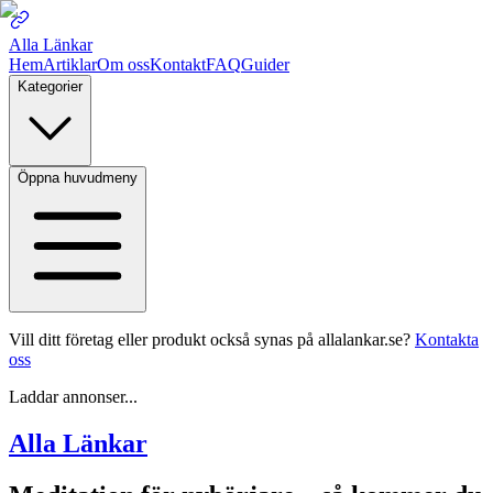
Alla Länkar
Hem
Artiklar
Om oss
Kontakt
FAQ
Guider
Kategorier
Öppna huvudmeny
Vill ditt företag eller produkt också synas på allalankar.se?
Kontakta
oss
Laddar annonser...
Alla Länkar