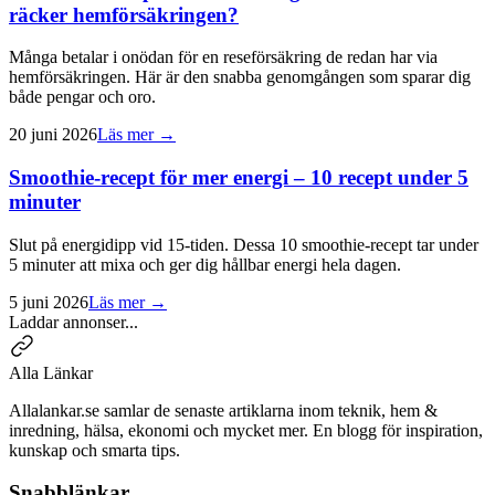
räcker hemförsäkringen?
Många betalar i onödan för en reseförsäkring de redan har via
hemförsäkringen. Här är den snabba genomgången som sparar dig
både pengar och oro.
20 juni 2026
Läs mer →
Smoothie-recept för mer energi – 10 recept under 5
minuter
Slut på energidipp vid 15-tiden. Dessa 10 smoothie-recept tar under
5 minuter att mixa och ger dig hållbar energi hela dagen.
5 juni 2026
Läs mer →
Laddar annonser...
Alla Länkar
Allalankar.se samlar de senaste artiklarna inom teknik, hem &
inredning, hälsa, ekonomi och mycket mer. En blogg för inspiration,
kunskap och smarta tips.
Snabblänkar