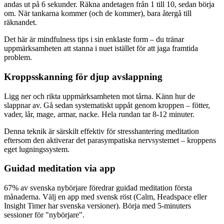
andas ut på 6 sekunder. Räkna andetagen från 1 till 10, sedan börja
om. När tankarna kommer (och de kommer), bara återgå till
räknandet.
Det här är mindfulness tips i sin enklaste form – du tränar
uppmärksamheten att stanna i nuet istället för att jaga framtida
problem.
Kroppsskanning för djup avslappning
Ligg ner och rikta uppmärksamheten mot tårna. Känn hur de
slappnar av. Gå sedan systematiskt uppåt genom kroppen – fötter,
vader, lår, mage, armar, nacke. Hela rundan tar 8-12 minuter.
Denna teknik är särskilt effektiv för stresshantering meditation
eftersom den aktiverar det parasympatiska nervsystemet – kroppens
eget lugningssystem.
Guidad meditation via app
67% av svenska nybörjare föredrar guidad meditation första
månaderna. Välj en app med svensk röst (Calm, Headspace eller
Insight Timer har svenska versioner). Börja med 5-minuters
sessioner för "nybörjare".