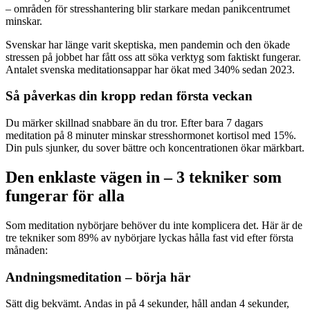
– områden för stresshantering blir starkare medan panikcentrumet
minskar.
Svenskar har länge varit skeptiska, men pandemin och den ökade
stressen på jobbet har fått oss att söka verktyg som faktiskt fungerar.
Antalet svenska meditationsappar har ökat med 340% sedan 2023.
Så påverkas din kropp redan första veckan
Du märker skillnad snabbare än du tror. Efter bara 7 dagars
meditation på 8 minuter minskar stresshormonet kortisol med 15%.
Din puls sjunker, du sover bättre och koncentrationen ökar märkbart.
Den enklaste vägen in – 3 tekniker som
fungerar för alla
Som meditation nybörjare behöver du inte komplicera det. Här är de
tre tekniker som 89% av nybörjare lyckas hålla fast vid efter första
månaden:
Andningsmeditation – börja här
Sätt dig bekvämt. Andas in på 4 sekunder, håll andan 4 sekunder,