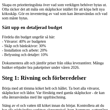
Skapa en prioriteringslista över vad som verkligen behöver bytas ut.
Ofta räcker det att måla om skåpluckor istället för att köpa helt nya
köksskåp. Gör en inventering av vad som kan återanvändas och vad
som måste bytas.
Sätt upp en detaljerad budget
Fördela din budget ungefär så här:
- Vitvaror: 40% av budgeten
- Skåp och bänkskivor: 30%
- Installation och arbete: 20%
- Belysning och detaljer: 10%
Dokumentera allt och jämför priser från olika leverantörer. Många
butiker erbjuder bra paketpriser under våren 2026.
Steg 1: Rivning och förberedelser
Börja med att tömma köket helt och hållet. Ta bort alla vitvaror,
skåpluckor och lådor. Var försiktig med gamla skåpluckor - de kan
ofta återanvändas med lite uppfräschning.
Stäng av el och vatten till köket innan du börjar. Kontrollera att du
har alla nödvändiga verktyg: skruvmejsel, borr, hammare, vattentång