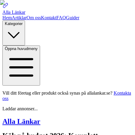
Alla Länkar
Hem
Artiklar
Om oss
Kontakt
FAQ
Guider
Kategorier
Öppna huvudmeny
Vill ditt företag eller produkt också synas på allalankar.se?
Kontakta
oss
Laddar annonser...
Alla Länkar