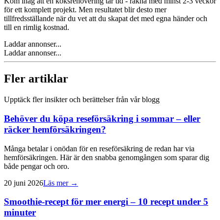
Kom ihåg att en köksrenovering tar tid - räkna med minst 2-3 veckor
för ett komplett projekt. Men resultatet blir desto mer
tillfredsställande när du vet att du skapat det med egna händer och
till en rimlig kostnad.
Laddar annonser...
Laddar annonser...
Fler artiklar
Upptäck fler insikter och berättelser från vår blogg
Behöver du köpa reseförsäkring i sommar – eller
räcker hemförsäkringen?
Många betalar i onödan för en reseförsäkring de redan har via
hemförsäkringen. Här är den snabba genomgången som sparar dig
både pengar och oro.
20 juni 2026
Läs mer →
Smoothie-recept för mer energi – 10 recept under 5
minuter