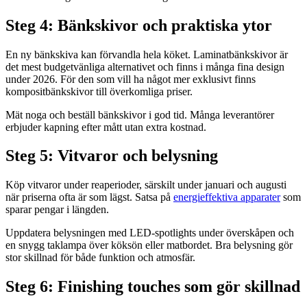
Steg 4: Bänkskivor och praktiska ytor
En ny bänkskiva kan förvandla hela köket. Laminatbänkskivor är
det mest budgetvänliga alternativet och finns i många fina design
under 2026. För den som vill ha något mer exklusivt finns
kompositbänkskivor till överkomliga priser.
Mät noga och beställ bänkskivor i god tid. Många leverantörer
erbjuder kapning efter mått utan extra kostnad.
Steg 5: Vitvaror och belysning
Köp vitvaror under reaperioder, särskilt under januari och augusti
när priserna ofta är som lägst. Satsa på
energieffektiva apparater
som
sparar pengar i längden.
Uppdatera belysningen med LED-spotlights under överskåpen och
en snygg taklampa över köksön eller matbordet. Bra belysning gör
stor skillnad för både funktion och atmosfär.
Steg 6: Finishing touches som gör skillnad