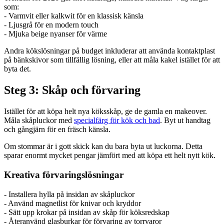
som:
- Varmvit eller kalkwit för en klassisk känsla
- Ljusgrå för en modern touch
- Mjuka beige nyanser för värme
Andra kökslösningar på budget inkluderar att använda kontaktplast
på bänkskivor som tillfällig lösning, eller att måla kakel istället för att
byta det.
Steg 3: Skåp och förvaring
Istället för att köpa helt nya köksskåp, ge de gamla en makeover.
Måla skåpluckor med
specialfärg för kök och bad
. Byt ut handtag
och gångjärn för en fräsch känsla.
Om stommar är i gott skick kan du bara byta ut luckorna. Detta
sparar enormt mycket pengar jämfört med att köpa ett helt nytt kök.
Kreativa förvaringslösningar
- Installera hylla på insidan av skåpluckor
- Använd magnetlist för knivar och kryddor
- Sätt upp krokar på insidan av skåp för köksredskap
- Återanvänd glasburkar för förvaring av torrvaror