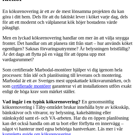
En köksrenovering är ett av de mest lönsamma projekten du kan
göra i ditt hem. Dels för att du faktiskt lever i köket varje dag, dels
för att ett modernt och välplanerat kök höjer bostadens värde
påtagligt.
Men en lyckad köksrenovering handlar om mer än att välja snygga
fronter. Det handlar om att planera rätt från start – hur används köket
egentligen? Saknas förvaringsutrymme? Är belysningen bristfällig?
Är det dags att flytta på en vägg för att öppna upp mot
vardagsrummet?
Som certifierade Marbodal-montörer hjälper vi dig igenom hela
processen: från idé och planlösning till leverans och montering.
Marbodal är ett av Sveriges mest uppskattade köksvarumärken, och
som
certifierade montörer
garanterar vi att installationen utförs exakt
enligt de höga krav som märket ställer.
Vad ingår i en typisk köksrenovering?
En genomsnittlig
köksrenovering i Täby-området brukar innehålla byte av köksskåp,
bänkskivor och vitvaror, ny belysning, kakelsättning eller
stänkskydd samt el- och VA-arbeten. Har du en öppen planlösning
kan det också handla om att ta bort eller förflytta en innervägg –
något vi hanterar med egna behöriga hantverkare. Läs mer i vår
kompletta guide om köksrenovering
.