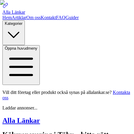
Alla Länkar
Hem
Artiklar
Om oss
Kontakt
FAQ
Guider
Kategorier
Öppna huvudmeny
Vill ditt företag eller produkt också synas på allalankar.se?
Kontakta
oss
Laddar annonser...
Alla Länkar