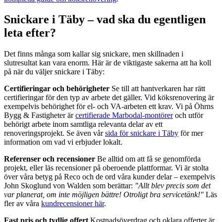
Snickare i Täby – vad ska du egentligen
leta efter?
Det finns många som kallar sig snickare, men skillnaden i
slutresultat kan vara enorm. Här är de viktigaste sakerna att ha koll
på när du väljer snickare i Täby:
Certifieringar och behörigheter
Se till att hantverkaren har rätt
certifieringar för den typ av arbete det gäller. Vid köksrenovering är
exempelvis behörighet för el- och VA-arbeten ett krav. Vi på Öhrns
Bygg & Fastigheter är
certifierade Marbodal-montörer
och utför
behörigt arbete inom samtliga relevanta delar av ett
renoveringsprojekt. Se även vår
sida för snickare i Täby
för mer
information om vad vi erbjuder lokalt.
Referenser och recensioner
Be alltid om att få se genomförda
projekt, eller läs recensioner på oberoende plattformar. Vi är stolta
över våra betyg på Reco och de ord våra kunder delar – exempelvis
John Skoglund von Walden som berättar:
"Allt blev precis som det
var planerat, om inte möjligen bättre! Otroligt bra servicetänk!"
Läs
fler av våra
kundrecensioner här
.
Fast pris och tydlig offert
Kostnadsöverdrag och oklara offerter är