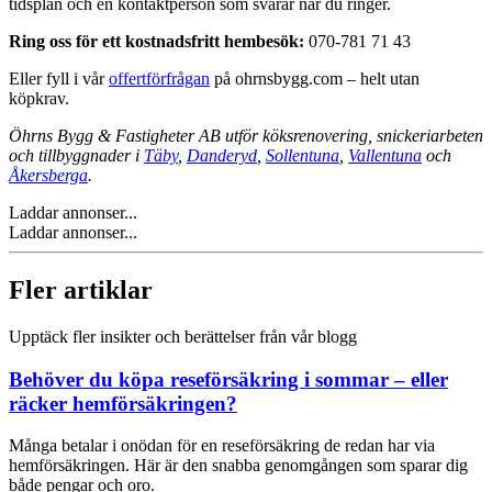
tidsplan och en kontaktperson som svarar när du ringer.
Ring oss för ett kostnadsfritt hembesök:
070-781 71 43
Eller fyll i vår
offertförfrågan
på ohrnsbygg.com – helt utan
köpkrav.
Öhrns Bygg & Fastigheter AB utför köksrenovering, snickeriarbeten
och tillbyggnader i
Täby
,
Danderyd
,
Sollentuna
,
Vallentuna
och
Åkersberga
.
Laddar annonser...
Laddar annonser...
Fler artiklar
Upptäck fler insikter och berättelser från vår blogg
Behöver du köpa reseförsäkring i sommar – eller
räcker hemförsäkringen?
Många betalar i onödan för en reseförsäkring de redan har via
hemförsäkringen. Här är den snabba genomgången som sparar dig
både pengar och oro.