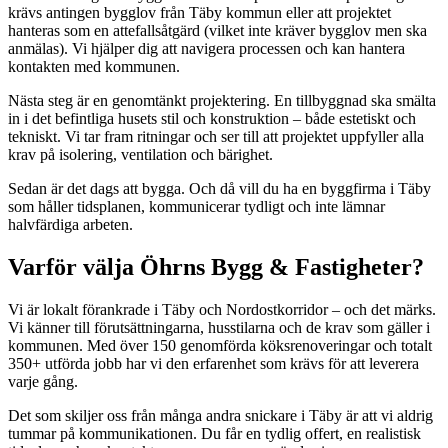
krävs antingen bygglov från Täby kommun eller att projektet
hanteras som en attefallsåtgärd (vilket inte kräver bygglov men ska
anmälas). Vi hjälper dig att navigera processen och kan hantera
kontakten med kommunen.
Nästa steg är en genomtänkt projektering. En tillbyggnad ska smälta
in i det befintliga husets stil och konstruktion – både estetiskt och
tekniskt. Vi tar fram ritningar och ser till att projektet uppfyller alla
krav på isolering, ventilation och bärighet.
Sedan är det dags att bygga. Och då vill du ha en byggfirma i Täby
som håller tidsplanen, kommunicerar tydligt och inte lämnar
halvfärdiga arbeten.
Varför välja Öhrns Bygg & Fastigheter?
Vi är lokalt förankrade i Täby och Nordostkorridor – och det märks.
Vi känner till förutsättningarna, husstilarna och de krav som gäller i
kommunen. Med över 150 genomförda köksrenoveringar och totalt
350+ utförda jobb har vi den erfarenhet som krävs för att leverera
varje gång.
Det som skiljer oss från många andra snickare i Täby är att vi aldrig
tummar på kommunikationen. Du får en tydlig offert, en realistisk