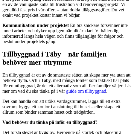
en av de vanligaste källa till frustration vid renoveringsprojekt. Vi
ger alltid fast pris i vår offert – utan dolda tilläggsavgifter. Du vet
exakt vad projektet kostar innan vi börjar.
Kommunikation under projektet
En bra snickare försvinner inte
inne i arbetet och dyker upp igen när allt är klart. Vi håller dig
informerad längs hela vägen och finns tillgängliga för frågor och
beslut under projektets gång.
Tillbyggnad i Täby – när familjen
behöver mer utrymme
En tillbyggnad är ett av de smartaste sätten att skapa mer yta utan att
behöva flytta. Och i Täby, med många tomter som faktiskt har plats
för en utbyggnad, är det ett alternativ som allt fler familjer väljer. Läs
mer om vad du ska tänka på i vår
guide om tillbyggnad
.
Det kan handla om att utöka vardagsrummet, lägga till ett extra
sovrum, bygga ett kontor i anslutning till huset – eller skapa ett
allrum som binder samman huset och trädgården.
Vad behöver du tänka på inför en tillbyggnad?
Det första steget är bygglov. Beroende på storlek och placering