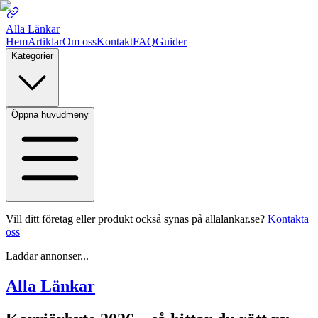
Alla Länkar
Hem
Artiklar
Om oss
Kontakt
FAQ
Guider
Kategorier
Öppna huvudmeny
Vill ditt företag eller produkt också synas på allalankar.se?
Kontakta
oss
Laddar annonser...
Alla Länkar