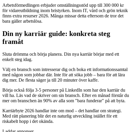
Arbetsförmedlingen erbjuder omställningsstöd upp till 300 000 kr
för vidareutbildning inom bristyrken. Inom IT, vård och grön teknik
finns extra resurser 2026. Många missar detta eftersom de tror det
bara gäller arbetslösa.
Din ny karriär guide: konkreta steg
framåt
Sluta drömma och börja planera. Din nya karriär börjar med ett
enkelt steg idag.
Välj en bransch som intresserar dig och boka ett informationssamtal
med någon som jobbar där. Inte för att söka jobb – bara för att lära
dig mer. De flesta säger ja till 20 minuter över kaffe.
Börja också följa 3-5 personer på LinkedIn som har den karriär du
vill ha. Läs vad de skriver om sin bransch. Efter en månad förstår du
mer om branschen än 90% av alla som "bara funderar" på att byta.
Karriärbyte 2026 handlar inte om mod – det handlar om strategi.
Med rätt planering blir det en naturlig utveckling istället för ett
riskabelt hopp i det okända.
Laddar annonser...