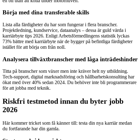
en bil utan att kolla under motorhuven.
Börja med dina transferable skills
Lista alla färdigheter du har som fungerar i flera branscher.
Projektledning, kundservice, dataanalys – dessa är guld värda i
karriärbyte tips 2026. Enligt Arbetsförmedlingens statistik lyckas
73% bättre med karriärbyte när de bygger på befintliga färdigheter
istället för att börja om från noll.
Analysera tillväxtbranscher med låga inträdeshinder
Titta på branscher som växer men inte kräver helt ny utbildning.
Tech-support, digital marknadsföring och hållbarhetskonsulting har
ökat med över 40% sedan 2024. Du behöver inte bli programmerare
för att jobba med teknik.
Riskfri testmetod innan du byter jobb
2026
Här kommer tricket som få känner till: testa din nya karriär medan
du fortfarande har din gamla.