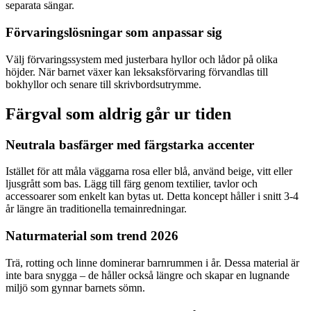
separata sängar.
Förvaringslösningar som anpassar sig
Välj förvaringssystem med justerbara hyllor och lådor på olika
höjder. När barnet växer kan leksaksförvaring förvandlas till
bokhyllor och senare till skrivbordsutrymme.
Färgval som aldrig går ur tiden
Neutrala basfärger med färgstarka accenter
Istället för att måla väggarna rosa eller blå, använd beige, vitt eller
ljusgrått som bas. Lägg till färg genom textilier, tavlor och
accessoarer som enkelt kan bytas ut. Detta koncept håller i snitt 3-4
år längre än traditionella temainredningar.
Naturmaterial som trend 2026
Trä, rotting och linne dominerar barnrummen i år. Dessa material är
inte bara snygga – de håller också längre och skapar en lugnande
miljö som gynnar barnets sömn.