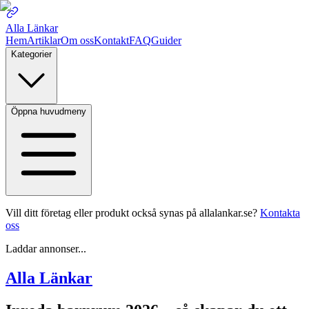
Alla Länkar
Hem
Artiklar
Om oss
Kontakt
FAQ
Guider
Kategorier
Öppna huvudmeny
Vill ditt företag eller produkt också synas på allalankar.se?
Kontakta
oss
Laddar annonser...
Alla Länkar