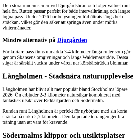
Den stora rundan startar vid Djurgårdsbron och följer vattnet runt
hela ön. Rutten passar perfekt för både intervallträning och längre
lugna pass. Under 2026 har belysningen förbättrats längs hela
sträckan, vilket gör den säker att springa även under mörka
vintermånader.
Mindre alternativ på
Djurgården
För kortare pass finns utmärkta 3-4 kilometer långa rutter som går
genom Skansens omgivningar och längs Waldemarsudde. Dessa
stigar är särskilt vackra under våren när körsbärsträden blommar.
Långholmen - Stadsnära naturupplevelse
Långholmen har blivit allt mer populär bland Stockholms löpare
2026. Ön erbjuder 2-3 kilometer naturstigar kombinerat med
fantastisk utsikt över Riddarfjärden och Södermalm.
Rundan runt Långholmen är perfekt för nybörjare med sin korta
sträcka på cirka 2,5 kilometer. Den kuperade terrängen ger bra
träning utan att vara för krävande.
Södermalms klippor och utsiktsplatser