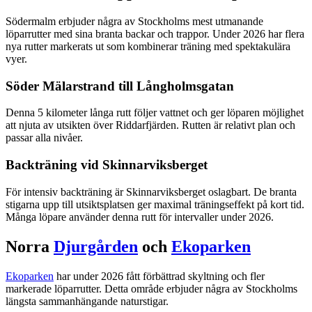
Södermalm erbjuder några av Stockholms mest utmanande
löparrutter med sina branta backar och trappor. Under 2026 har flera
nya rutter markerats ut som kombinerar träning med spektakulära
vyer.
Söder Mälarstrand till Långholmsgatan
Denna 5 kilometer långa rutt följer vattnet och ger löparen möjlighet
att njuta av utsikten över Riddarfjärden. Rutten är relativt plan och
passar alla nivåer.
Backträning vid Skinnarviksberget
För intensiv backträning är Skinnarviksberget oslagbart. De branta
stigarna upp till utsiktsplatsen ger maximal träningseffekt på kort tid.
Många löpare använder denna rutt för intervaller under 2026.
Norra
Djurgården
och
Ekoparken
Ekoparken
har under 2026 fått förbättrad skyltning och fler
markerade löparrutter. Detta område erbjuder några av Stockholms
längsta sammanhängande naturstigar.