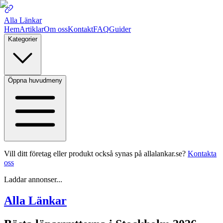
Alla Länkar
Hem
Artiklar
Om oss
Kontakt
FAQ
Guider
Kategorier
Öppna huvudmeny
Vill ditt företag eller produkt också synas på allalankar.se?
Kontakta
oss
Laddar annonser...
Alla Länkar