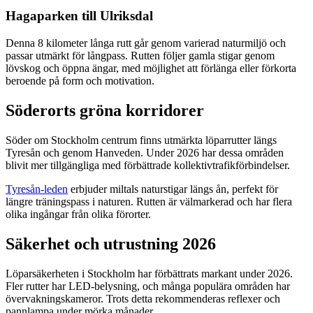
Hagaparken till Ulriksdal
Denna 8 kilometer långa rutt går genom varierad naturmiljö och
passar utmärkt för långpass. Rutten följer gamla stigar genom
lövskog och öppna ängar, med möjlighet att förlänga eller förkorta
beroende på form och motivation.
Söderorts gröna korridorer
Söder om Stockholm centrum finns utmärkta löparrutter längs
Tyresån och genom Hanveden. Under 2026 har dessa områden
blivit mer tillgängliga med förbättrade kollektivtrafikförbindelser.
Tyresån-leden
erbjuder miltals naturstigar längs ån, perfekt för
längre träningspass i naturen. Rutten är välmarkerad och har flera
olika ingångar från olika förorter.
Säkerhet och utrustning 2026
Löparsäkerheten i Stockholm har förbättrats markant under 2026.
Fler rutter har LED-belysning, och många populära områden har
övervakningskameror. Trots detta rekommenderas reflexer och
pannlampa under mörka månader.