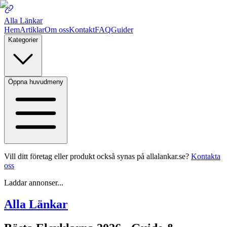
Alla Länkar
Hem
Artiklar
Om oss
Kontakt
FAQ
Guider
Kategorier
Öppna huvudmeny
Vill ditt företag eller produkt också synas på allalankar.se?
Kontakta
oss
Laddar annonser...
Alla Länkar