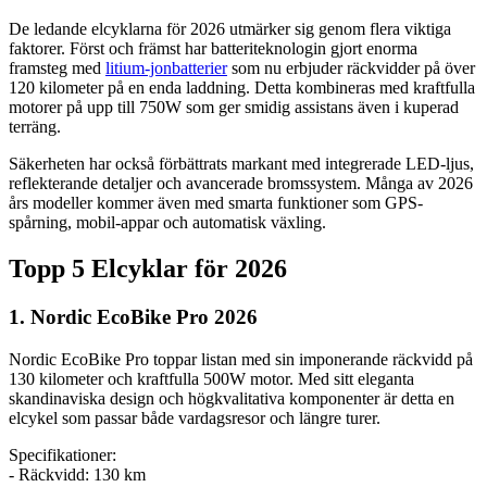
De ledande elcyklarna för 2026 utmärker sig genom flera viktiga
faktorer. Först och främst har batteriteknologin gjort enorma
framsteg med
litium-jonbatterier
som nu erbjuder räckvidder på över
120 kilometer på en enda laddning. Detta kombineras med kraftfulla
motorer på upp till 750W som ger smidig assistans även i kuperad
terräng.
Säkerheten har också förbättrats markant med integrerade LED-ljus,
reflekterande detaljer och avancerade bromssystem. Många av 2026
års modeller kommer även med smarta funktioner som GPS-
spårning, mobil-appar och automatisk växling.
Topp 5 Elcyklar för 2026
1. Nordic EcoBike Pro 2026
Nordic EcoBike Pro toppar listan med sin imponerande räckvidd på
130 kilometer och kraftfulla 500W motor. Med sitt eleganta
skandinaviska design och högkvalitativa komponenter är detta en
elcykel som passar både vardagsresor och längre turer.
Specifikationer:
- Räckvidd: 130 km